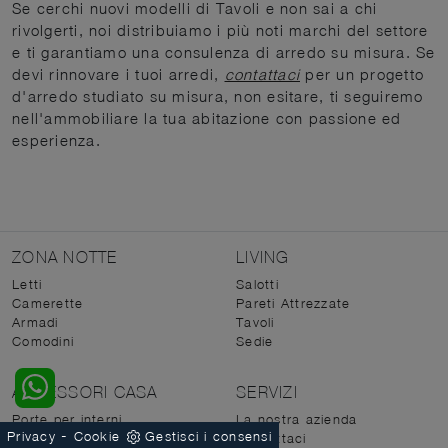
Se cerchi nuovi modelli di Tavoli e non sai a chi
rivolgerti, noi distribuiamo i più noti marchi del settore
e ti garantiamo una consulenza di arredo su misura. Se
devi rinnovare i tuoi arredi,
contattaci
per un progetto
d'arredo studiato su misura, non esitare, ti seguiremo
nell'ammobiliare la tua abitazione con passione ed
esperienza.
ZONA NOTTE
LIVING
Letti
Salotti
Camerette
Pareti Attrezzate
Armadi
Tavoli
Comodini
Sedie
ACCESSORI CASA
SERVIZI
Porte per interni
La nostra azienda
-
Privacy
Cookie
Gestisci i consensi
Illuminazione
Contattaci