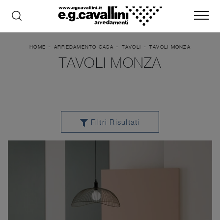
-
-
-
HOME
ARREDAMENTO CASA
TAVOLI
TAVOLI MONZA
TAVOLI MONZA
Filtri Risultati