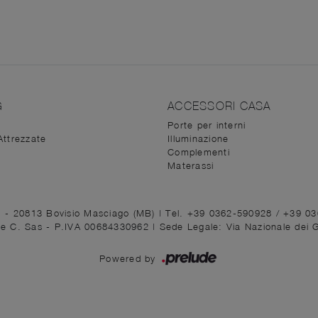
G
ACCESSORI CASA
Porte per interni
Attrezzate
Illuminazione
Complementi
Materassi
1 - 20813 Bovisio Masciago (MB)
|
Tel. +39 0362-590928
/
+39 0
ni e C. Sas - P.IVA 00684330962 |
Sede Legale: Via Nazionale dei 
Powered by