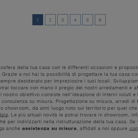
1
2
3
4
5
6
mosfera della tua casa con le differenti occasioni e propos
. Grazie a noi hai la possibilità di progettare la tua casa c
sempre desiderato per impreziosire i tuoi locali. Sviluppi
ai toccare con mano il pregio dei nostri arredamenti e affi
l nostro obiettivo consiste nell'ideazione di interni voluti 
 consulenza su misura. Progettazione su misura, arredi di 
stro showroom, da anni luogo noto sul territorio per quel c
dale
. Le più attuali novità le potrai trovare in showroom, in
hé per indirizzarti nella ristrutturazione della tua casa. S
nga anche
assistenza su misura
, affidati a noi oppure
con