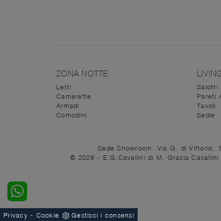
ZONA NOTTE
LIVIN
Letti
Salotti
Camerette
Pareti 
Armadi
Tavoli
Comodini
Sedie
Sede Showroom: Via G. di Vittorio, 
© 2026 - E.G.Cavallini di M. Grazia Cavalli
-
Privacy
Cookie
Gestisci i consensi