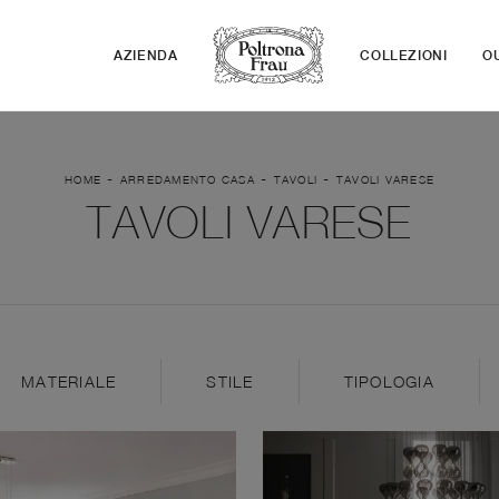
AZIENDA
COLLEZIONI
O
-
-
-
HOME
ARREDAMENTO CASA
TAVOLI
TAVOLI VARESE
TAVOLI VARESE
MATERIALE
STILE
TIPOLOGIA