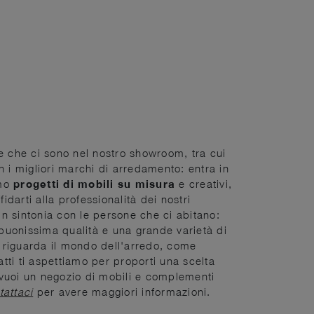
te che ci sono nel nostro showroom, tra cui
on i migliori marchi di arredamento: entra in
amo
progetti di mobili su misura
e creativi,
darti alla professionalità dei nostri
e in sintonia con le persone che ci abitano:
buonissima qualità e una grande varietà di
he riguarda il mondo dell'arredo, come
fatti ti aspettiamo per proporti una scelta
e vuoi un negozio di mobili e complementi
tattaci
per avere maggiori informazioni.