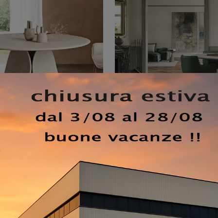
€ 950
€ 1295
-27%