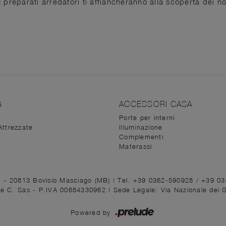
iù preparati arredatori ti affiancheranno alla scoperta dei no
G
ACCESSORI CASA
Porte per interni
Attrezzate
Illuminazione
Complementi
Materassi
1 - 20813 Bovisio Masciago (MB)
|
Tel. +39 0362-590928
/
+39 0
ni e C. Sas - P.IVA 00684330962 |
Sede Legale: Via Nazionale dei 
Powered by