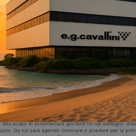
 affine, fin nel dettaglio, al gusto di chi li frequenta, per t
, tutte le nuove soluzioni di arredo e composizioni arredative
aterico
. Se desideri arredare i locali interni con fascino 
. Allo scopo di accontentare gliclienti fin nel dettaglio, dia
isto. Da noi sarà agevole rinnovare o arredare per la prima