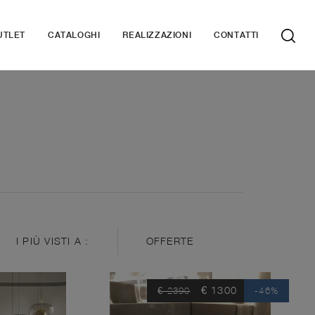
UTLET
CATALOGHI
REALIZZAZIONI
CONTATTI
I PIÙ VISTI A :
OFFERTE
€ 1300
€ 2390
-46%