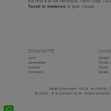
tuo stile e le tue necessità. Facci vista: i p
Tavoli
in materico
di gran classe.
ZONA NOTTE
LIVIN
Letti
Salotti
Camerette
Pareti 
Armadi
Tavoli
Comodini
Sedie
Sede Showroom: Via G. di Vittorio, 
© 2026 - E.G.Cavallini di M. Grazia Cavalli