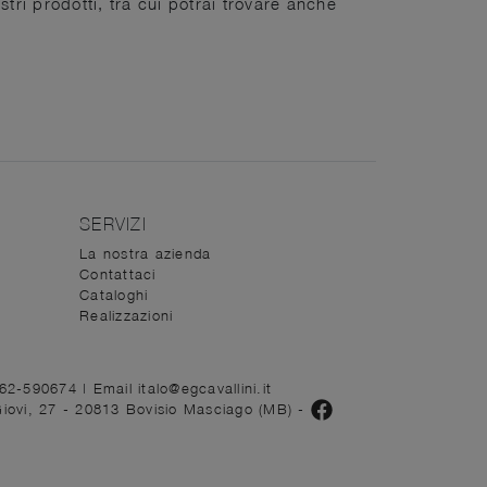
stri prodotti, tra cui potrai trovare anche
SERVIZI
La nostra azienda
Contattaci
Cataloghi
Realizzazioni
362-590674
|
Email italo@egcavallini.it
Giovi, 27 - 20813 Bovisio Masciago (MB)
-