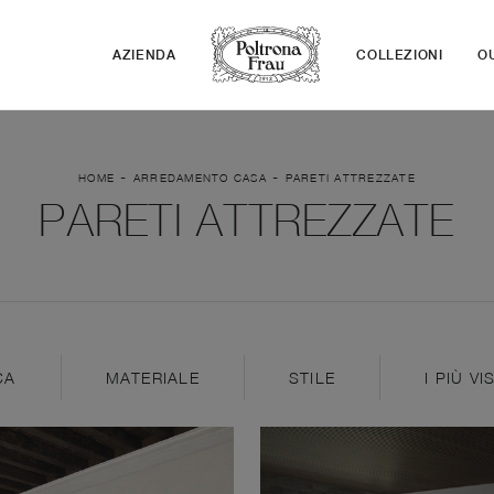
AZIENDA
COLLEZIONI
O
-
-
HOME
ARREDAMENTO CASA
PARETI ATTREZZATE
PARETI ATTREZZATE
CA
MATERIALE
STILE
I PIÙ VIS