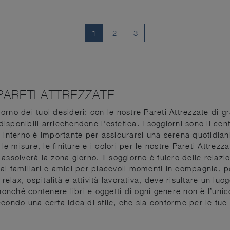
1
2
3
ARETI ATTREZZATE
rno dei tuoi desideri: con le nostre Pareti Attrezzate di g
 disponibili arricchendone l'estetica. I soggiorni sono il cen
 interno è importante per assicurarsi una serena quotidiani
 misure, le finiture e i colori per le nostre Pareti Attrez
i assolverà la zona giorno. Il soggiorno è fulcro delle relazi
i familiari e amici per piacevoli momenti in compagnia, per
 relax, ospitalità e attività lavorativa, deve risultare un lu
nonché contenere libri e oggetti di ogni genere non è l’unic
condo una certa idea di stile, che sia conforme per le tue 