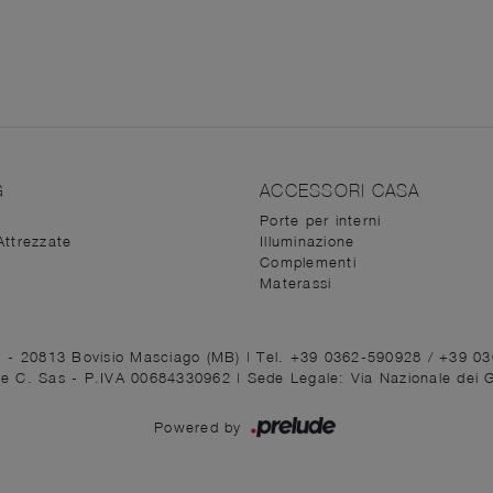
G
ACCESSORI CASA
Porte per interni
Attrezzate
Illuminazione
Complementi
Materassi
1 - 20813 Bovisio Masciago (MB)
|
Tel. +39 0362-590928
/
+39 0
ni e C. Sas - P.IVA 00684330962 |
Sede Legale: Via Nazionale dei 
Powered by