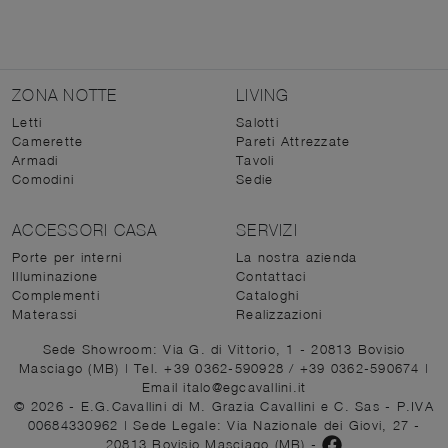
ZONA NOTTE
LIVING
Letti
Salotti
Camerette
Pareti Attrezzate
Armadi
Tavoli
Comodini
Sedie
ACCESSORI CASA
SERVIZI
Porte per interni
La nostra azienda
Illuminazione
Contattaci
Complementi
Cataloghi
Materassi
Realizzazioni
Sede Showroom: Via G. di Vittorio, 1 - 20813 Bovisio
Masciago (MB)
|
Tel. +39 0362-590928
/
+39 0362-590674
|
Email italo@egcavallini.it
© 2026 - E.G.Cavallini di M. Grazia Cavallini e C. Sas - P.IVA
00684330962 |
Sede Legale: Via Nazionale dei Giovi, 27 -
20813 Bovisio Masciago (MB)
-