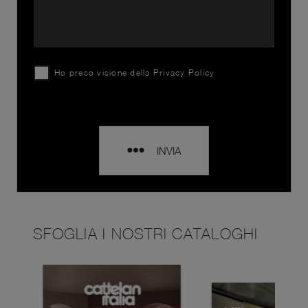
Ho preso visione della
Privacy Policy
INVIA
SFOGLIA I NOSTRI CATALOGHI