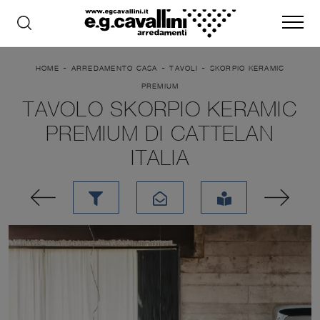
-
-
-
HOME
ARREDAMENTO CASA
TAVOLI
SKORPIO KERAMIC
PREMIUM
TAVOLO SKORPIO KERAMIC
PREMIUM DI CATTELAN
ITALIA