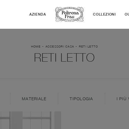
AZIENDA
COLLEZIONI
O
-
-
HOME
ACCESSORI CASA
RETI LETTO
RETI LETTO
MATERIALE
TIPOLOGIA
I PIÙ 