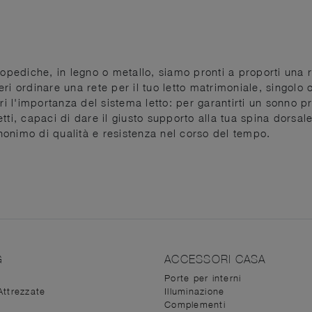
rtopediche, in legno o metallo, siamo pronti a proporti una
i ordinare una rete per il tuo letto matrimoniale, singolo o
ri l'importanza del sistema letto: per garantirti un sonno pr
rfetti, capaci di dare il giusto supporto alla tua spina dors
sinonimo di qualità e resistenza nel corso del tempo.
G
ACCESSORI CASA
Porte per interni
Attrezzate
Illuminazione
Complementi