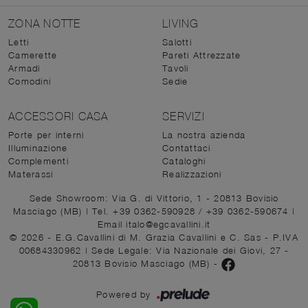
ZONA NOTTE
LIVING
Letti
Salotti
Camerette
Pareti Attrezzate
Armadi
Tavoli
Comodini
Sedie
ACCESSORI CASA
SERVIZI
Porte per interni
La nostra azienda
Illuminazione
Contattaci
Complementi
Cataloghi
Materassi
Realizzazioni
Sede Showroom: Via G. di Vittorio, 1 - 20813 Bovisio
Masciago (MB)
|
Tel. +39 0362-590928
/
+39 0362-590674
|
Email italo@egcavallini.it
© 2026 - E.G.Cavallini di M. Grazia Cavallini e C. Sas - P.IVA
00684330962 |
Sede Legale: Via Nazionale dei Giovi, 27 -
20813 Bovisio Masciago (MB)
-
Powered by