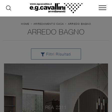
-
-
HOME
ARREDAMENTO CASA
ARREDO BAGNO
ARREDO BAGNO
Filtri Risultati
REA 2311