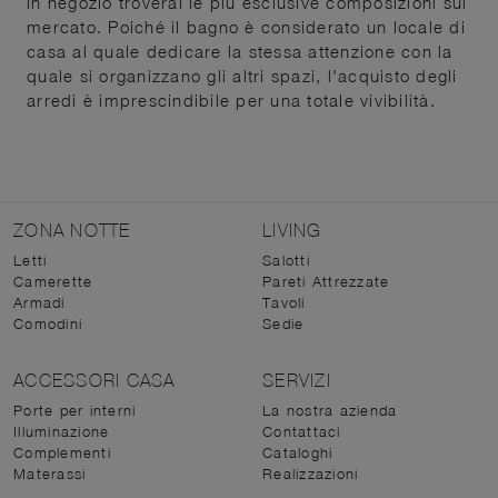
in negozio troverai le più esclusive composizioni sul
mercato. Poiché il bagno è considerato un locale di
casa al quale dedicare la stessa attenzione con la
quale si organizzano gli altri spazi, l'acquisto degli
arredi è imprescindibile per una totale vivibilità.
ZONA NOTTE
LIVING
Letti
Salotti
Camerette
Pareti Attrezzate
Armadi
Tavoli
Comodini
Sedie
ACCESSORI CASA
SERVIZI
Porte per interni
La nostra azienda
Illuminazione
Contattaci
Complementi
Cataloghi
Materassi
Realizzazioni