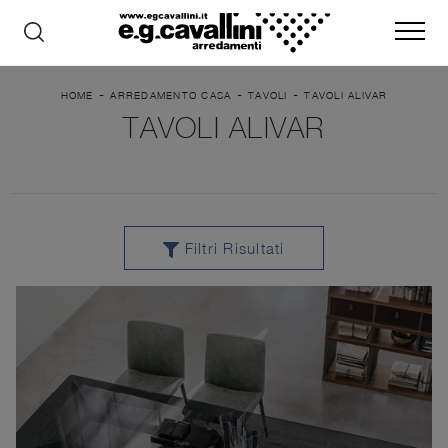
-
-
-
HOME
ARREDAMENTO CASA
TAVOLI
TAVOLI ALIVAR
TAVOLI ALIVAR
Filtri Risultati