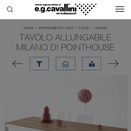
-
-
-
HOME
ARREDAMENTO CASA
TAVOLI
MILANO
TAVOLO ALLUNGABILE
MILANO DI POINTHOUSE