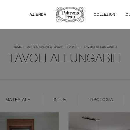
AZIENDA
COLLEZIONI
O
-
-
-
HOME
ARREDAMENTO CASA
TAVOLI
TAVOLI ALLUNGABILI
TAVOLI ALLUNGABILI
MATERIALE
STILE
TIPOLOGIA