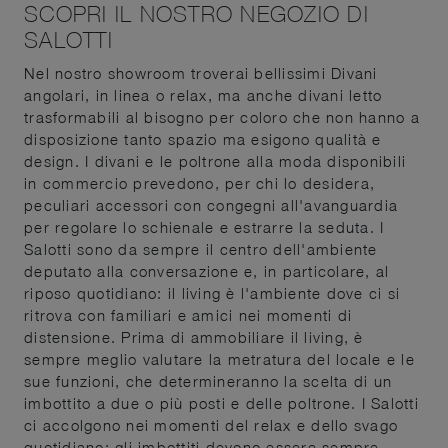
SCOPRI IL NOSTRO NEGOZIO DI
SALOTTI
Nel nostro showroom troverai bellissimi Divani
angolari, in linea o relax, ma anche divani letto
trasformabili al bisogno per coloro che non hanno a
disposizione tanto spazio ma esigono qualità e
design. I divani e le poltrone alla moda disponibili
in commercio prevedono, per chi lo desidera,
peculiari accessori con congegni all'avanguardia
per regolare lo schienale e estrarre la seduta. I
Salotti sono da sempre il centro dell'ambiente
deputato alla conversazione e, in particolare, al
riposo quotidiano: il living è l'ambiente dove ci si
ritrova con familiari e amici nei momenti di
distensione. Prima di ammobiliare il living, è
sempre meglio valutare la metratura del locale e le
sue funzioni, che determineranno la scelta di un
imbottito a due o più posti e delle poltrone. I Salotti
ci accolgono nei momenti del relax e dello svago
quotidiano: gli imbottiti devono essere sempre