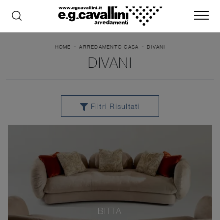
-
-
HOME
ARREDAMENTO CASA
DIVANI
DIVANI
Filtri Risultati
BITTA