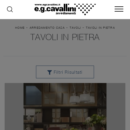
-
-
-
HOME
ARREDAMENTO CASA
TAVOLI
TAVOLI IN PIETRA
TAVOLI IN PIETRA
Filtri Risultati