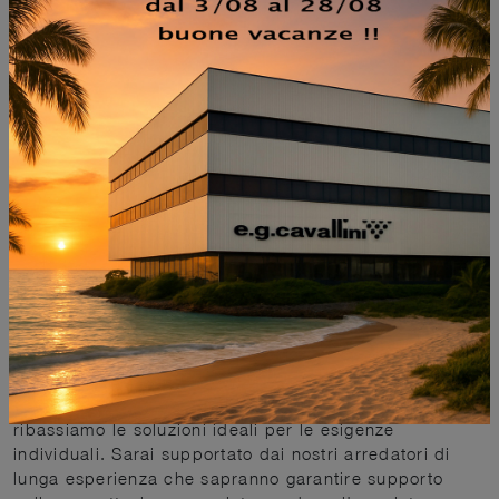
MATERIALE
STILE
TIPOLOGIA
I PIÙ VISTI A :
OFFERTE
TAVOLI IN PIETRA
Le composizioni da non farti scappare che proponiamo
sono di ottima qualità non solo per il design, ma anche
per ergonomia e sicurezza. L'eccellenza dei materiali
e la loro funzionalità fanno delle composizioni che
ribassiamo le soluzioni ideali per le esigenze
individuali. Sarai supportato dai nostri arredatori di
lunga esperienza che sapranno garantire supporto