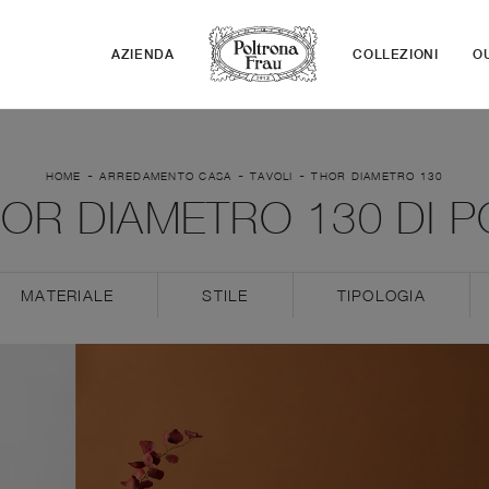
AZIENDA
COLLEZIONI
O
-
-
-
HOME
ARREDAMENTO CASA
TAVOLI
THOR DIAMETRO 130
OR DIAMETRO 130 DI 
MATERIALE
STILE
TIPOLOGIA