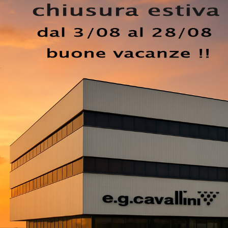
 di tutta la qualità assicurata dal brand.
Tavolo Thor
o modello potrai impreziosire spazi moderni assicurandoti l
one dei tavoli fissi. La scelta dei Tavoli da cucina è davve
edamento Casa: sono da verificare gli spazi disponibili, gli
EZZO