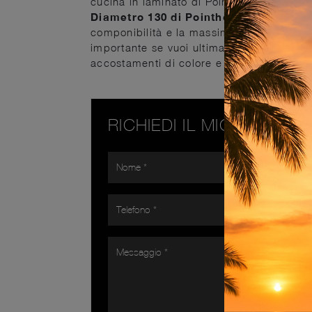
cucina in laminato di Pointhouse, esempio
Diametro 130 di Pointhouse
: con quest
componibilità e la massima personalizzazi
importante se vuoi ultimare il proprio Arr
accostamenti di colore e le finiture.
RICHIEDI IL MIGLIOR PR