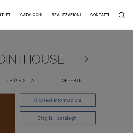
UTLET
CATALOGHI
REALIZZAZIONI
CONTATTI
POINTHOUSE
I PIÙ VISTI A :
OFFERTE
Richiedi Informazioni
Sfoglia i cataloghi