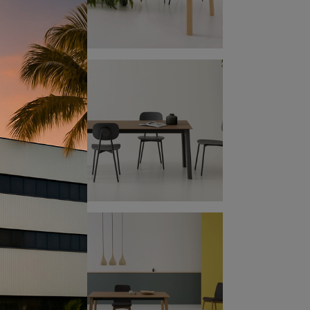
'alta
ro