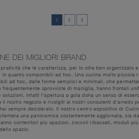
1
2
3
NE DEI MIGLIORI BRAND
praticità che le caratterizza, per lo stile ben organizzato 
in quanto componibili ad hoc. Una cucina molto piccola ri
ili ad hoc, dalle forme semplici e minimali, che permettano
frequentemente sprovviste di maniglia, hanno frontali uni
e soluzioni, infatti l'apertura a gola dona un senso di essen
il nostro negozio e rivolgiti ai nostri consulenti d'arredo 
hai sempre desiderato. Il nostro centro espositivo di Cucin
a clientela una panoramica costantemente aggiornata, sia da
 hanno contenitori più spaziosi, zoccoli ribassati, moduli pi
dello spazio.