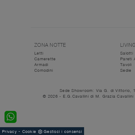
ZONA NOTTE
LIVIN
Letti
Salotti
Camerette
Pareti 
Armadi
Tavoli
Comodini
Sedie
Sede Showroom: Via G. di Vittorio, 
© 2026 - E.G.Cavallini di M. Grazia Cavalli
-
Privacy
Cookie
Gestisci i consensi