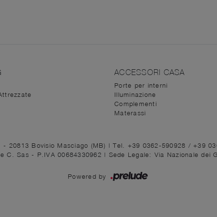
G
ACCESSORI CASA
Porte per interni
Attrezzate
Illuminazione
Complementi
Materassi
1 - 20813 Bovisio Masciago (MB)
|
Tel. +39 0362-590928
/
+39 0
ni e C. Sas - P.IVA 00684330962 |
Sede Legale: Via Nazionale dei 
Powered by