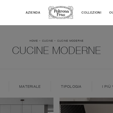
AZIENDA
COLLEZIONI
O
-
-
HOME
CUCINE
CUCINE MODERNE
CUCINE MODERNE
MATERIALE
TIPOLOGIA
I PIÙ 