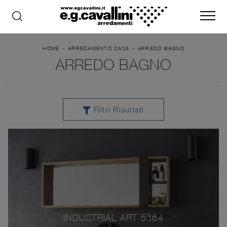
-
-
HOME
ARREDAMENTO CASA
ARREDO BAGNO
ARREDO BAGNO
Filtri Risultati
INDUSTRIAL ART 5364