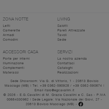
ZONA NOTTE
LIVING
Letti
Salotti
Camerette
Pareti Attrezzate
Armadi
Tavoli
Comodini
Sedie
ACCESSORI CASA
SERVIZI
Porte per interni
La nostra azienda
Illuminazione
Contattaci
Complementi
Cataloghi
Materassi
Realizzazioni
Sede Showroom: Via G. di Vittorio, 1 - 20813 Bovisio
Masciago (MB)
|
Tel. +39 0362-590928
/
+39 0362-590674
|
Email italo@egcavallini.it
© 2026 - E.G.Cavallini di M. Grazia Cavallini e C. Sas - P.IVA
00684330962 |
Sede Legale: Via Nazionale dei Giovi, 27 -
20813 Bovisio Masciago (MB)
-