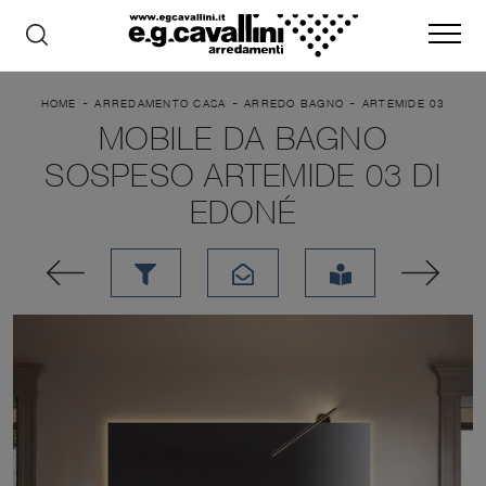
-
-
-
HOME
ARREDAMENTO CASA
ARREDO BAGNO
ARTEMIDE 03
MOBILE DA BAGNO
SOSPESO ARTEMIDE 03 DI
EDONÉ