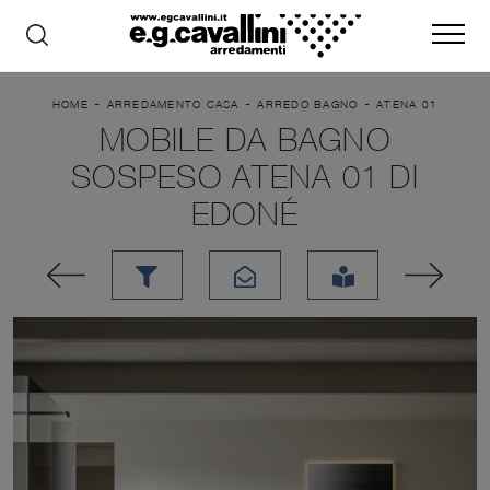
-
-
-
HOME
ARREDAMENTO CASA
ARREDO BAGNO
ATENA 01
MOBILE DA BAGNO
SOSPESO ATENA 01 DI
EDONÉ