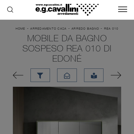
-
-
-
HOME
ARREDAMENTO CASA
ARREDO BAGNO
REA 010
MOBILE DA BAGNO
SOSPESO REA 010 DI
EDONÉ