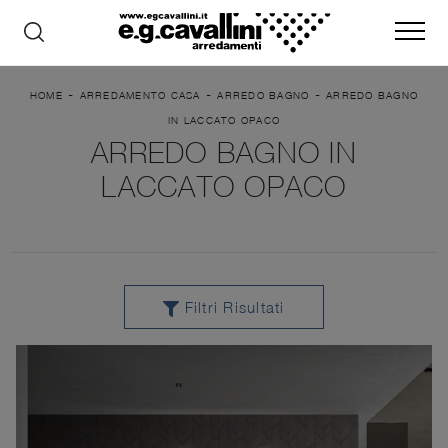
-
-
-
HOME
ARREDAMENTO CASA
ARREDO BAGNO
ARREDO BAGNO
IN LACCATO OPACO
ARREDO BAGNO IN
LACCATO OPACO
Filtri Risultati