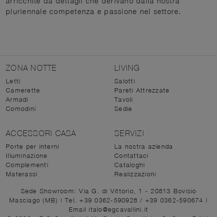
arricchite da dettagli che derivano dalla nostra
pluriennale competenza e passione nel settore.
ZONA NOTTE
LIVING
Letti
Salotti
Camerette
Pareti Attrezzate
Armadi
Tavoli
Comodini
Sedie
ACCESSORI CASA
SERVIZI
Porte per interni
La nostra azienda
Illuminazione
Contattaci
Complementi
Cataloghi
Materassi
Realizzazioni
Sede Showroom: Via G. di Vittorio, 1 - 20813 Bovisio
Masciago (MB)
|
Tel. +39 0362-590928
/
+39 0362-590674
|
Email italo@egcavallini.it