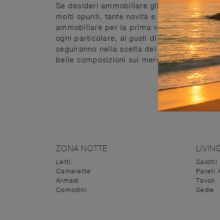
Se desideri ammobiliare gli spazi indoor con
molti spunti, tante novità e composizioni dei
ammobiliare per la prima volta i locali della
ogni particolare, ai gusti di chi li vive, per
seguiranno nella scelta dei nostri arredamen
belle composizioni sul mercato, completate 
ZONA NOTTE
LIVIN
Letti
Salotti
Camerette
Pareti 
Armadi
Tavoli
Comodini
Sedie