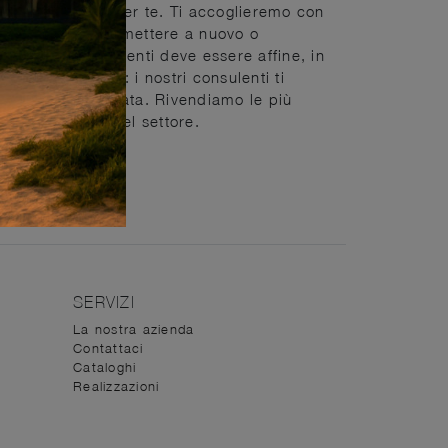
il luogo ideale per te. Ti accoglieremo con
noi sarà agevole mettere a nuovo o
stetico degli ambienti deve essere affine, in
li per te. Entra: i nostri consulenti ti
l'estetica raffinata. Rivendiamo le più
a e dedizione nel settore.
SERVIZI
La nostra azienda
Contattaci
Cataloghi
Realizzazioni