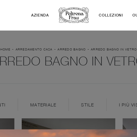
AZIENDA
COLLEZIONI
O
-
-
-
HOME
ARREDAMENTO CASA
ARREDO BAGNO
ARREDO BAGNO IN VETRO
RREDO BAGNO IN VET
TI
MATERIALE
STILE
I PIÙ VI