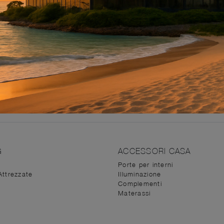
 fascino e stile, ma senza trascurare la tecnologia, siamo 
 migliori brand, tra cui trovi svariate offerte
in vetro
. Da 
 tua casa secondo il tuo stile e le tue necessità. Ilvalore e
 questo è fondamentale la scelta di mobili e complementi idea
ti, tra cui potrai trovare anche
Arredo Bagno
in vetro
dal
da dettagli che nascono dalla nostra pluriennale esperienz
G
ACCESSORI CASA
Porte per interni
Attrezzate
Illuminazione
Complementi
Materassi