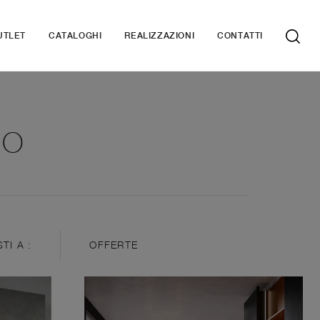
UTLET
CATALOGHI
REALIZZAZIONI
CONTATTI
NO
STI A :
OFFERTE