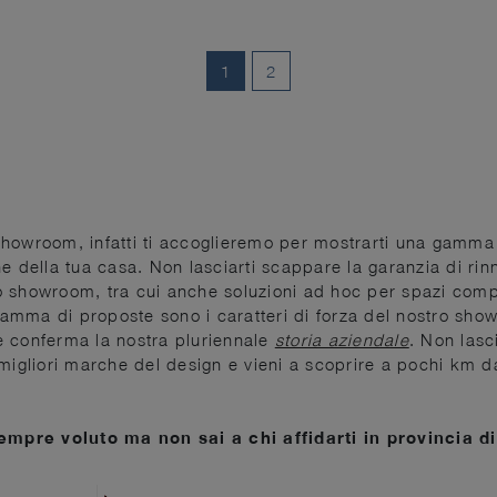
1
2
n showroom, infatti ti accoglieremo per mostrarti una gamma q
e della tua casa. Non lasciarti scappare la garanzia di rinn
stro showroom, tra cui anche soluzioni ad hoc per spazi com
mma di proposte sono i caratteri di forza del nostro showr
e conferma la nostra pluriennale
storia aziendale
. Non lasc
migliori marche del design e vieni a scoprire a pochi km da
empre voluto ma non sai a chi affidarti in provincia d