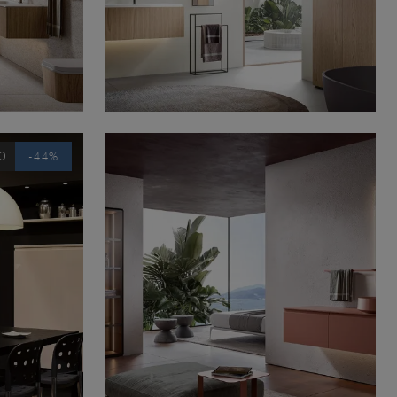
0
-44%