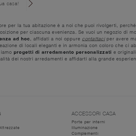
tua casa!
re per la tua abitazione è a noi che puoi rivolgerti, perché
osizione per ciascuna evenienza. Se vuoi un negozio di mobi
tenza ad hoc
, affidati a noi oppure
contattaci
per avere ma
creazione di locali eleganti e in armonia con coloro che ci a
ppiamo
progetti di arredamento personalizzati
e original
lità dei nostri arredamenti e affidarti alla grande esperien
G
ACCESSORI CASA
Porte per interni
Attrezzate
Illuminazione
Complementi