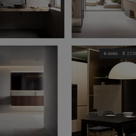
€ 220
€ 3960