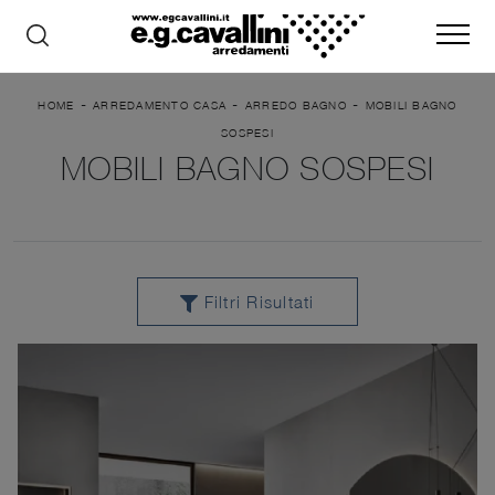
-
-
-
HOME
ARREDAMENTO CASA
ARREDO BAGNO
MOBILI BAGNO
SOSPESI
MOBILI BAGNO SOSPESI
Filtri Risultati