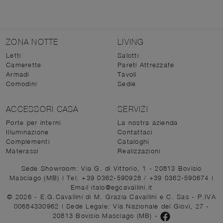
ZONA NOTTE
LIVING
Letti
Salotti
Camerette
Pareti Attrezzate
Armadi
Tavoli
Comodini
Sedie
ACCESSORI CASA
SERVIZI
Porte per interni
La nostra azienda
Illuminazione
Contattaci
Complementi
Cataloghi
Materassi
Realizzazioni
Sede Showroom: Via G. di Vittorio, 1 - 20813 Bovisio
Masciago (MB)
|
Tel. +39 0362-590928
/
+39 0362-590674
|
Email italo@egcavallini.it
© 2026 - E.G.Cavallini di M. Grazia Cavallini e C. Sas - P.IVA
00684330962 |
Sede Legale: Via Nazionale dei Giovi, 27 -
20813 Bovisio Masciago (MB)
-