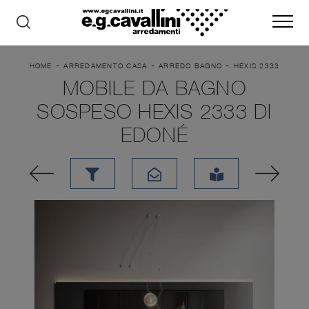
-
-
-
HOME
ARREDAMENTO CASA
ARREDO BAGNO
HEXIS 2333
MOBILE DA BAGNO
SOSPESO HEXIS 2333 DI
EDONÉ