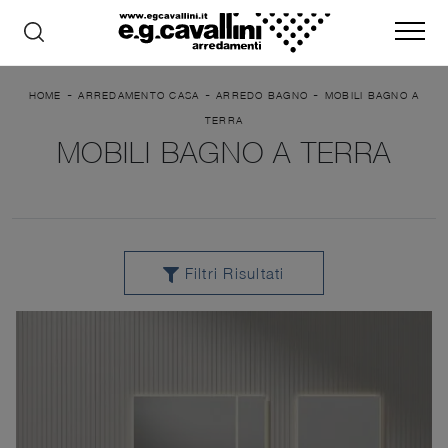
-
-
-
HOME
ARREDAMENTO CASA
ARREDO BAGNO
MOBILI BAGNO A
TERRA
MOBILI BAGNO A TERRA
Filtri Risultati