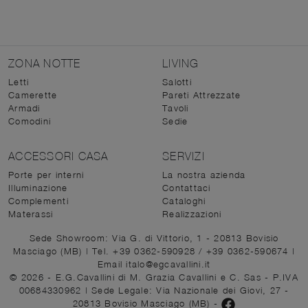
ZONA NOTTE
LIVING
Letti
Salotti
Camerette
Pareti Attrezzate
Armadi
Tavoli
Comodini
Sedie
ACCESSORI CASA
SERVIZI
Porte per interni
La nostra azienda
Illuminazione
Contattaci
Complementi
Cataloghi
Materassi
Realizzazioni
Sede Showroom: Via G. di Vittorio, 1 - 20813 Bovisio
Masciago (MB)
|
Tel. +39 0362-590928
/
+39 0362-590674
|
Email italo@egcavallini.it
© 2026 - E.G.Cavallini di M. Grazia Cavallini e C. Sas - P.IVA
00684330962 |
Sede Legale: Via Nazionale dei Giovi, 27 -
20813 Bovisio Masciago (MB)
-