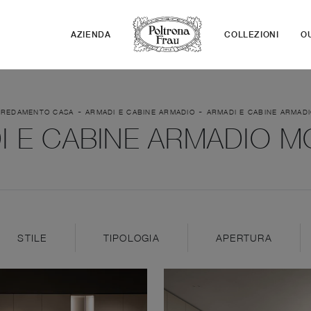
AZIENDA
COLLEZIONI
O
-
-
RREDAMENTO CASA
ARMADI E CABINE ARMADIO
ARMADI E CABINE ARMAD
I E CABINE ARMADIO M
STILE
TIPOLOGIA
APERTURA