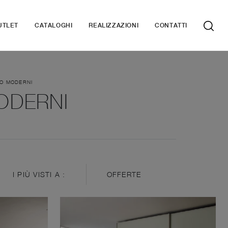
UTLET
CATALOGHI
REALIZZAZIONI
CONTATTI
IO MODERNI
ODERNI
I PIÙ VISTI A :
OFFERTE