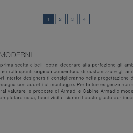
1
2
3
4
 MODERNI
prima scelta e belli potrai decorare alla perfezione gli ambi
i e molti spunti originali consentono di customizzare gli amb
ori interior designers ti consiglieranno nella progettazione 
nsegna con addetti al montaggio. Per le tue esigenze non es
rai valutare le proposte di Armadi e Cabine Armadio mode
mpletare casa, facci visita: siamo il posto giusto per incon