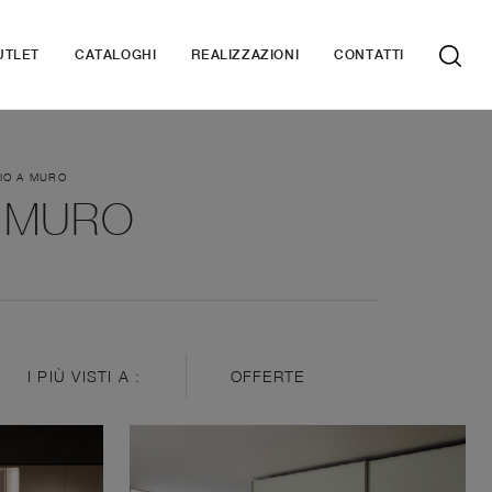
UTLET
CATALOGHI
REALIZZAZIONI
CONTATTI
IO A MURO
A MURO
I PIÙ VISTI A :
OFFERTE