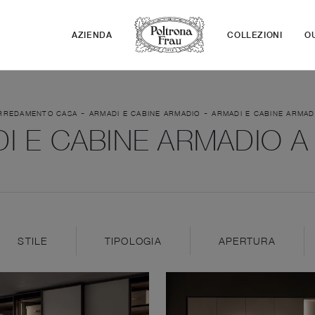
AZIENDA
COLLEZIONI
O
-
-
RREDAMENTO CASA
ARMADI E CABINE ARMADIO
ARMADI E CABINE ARMAD
I E CABINE ARMADIO 
STILE
TIPOLOGIA
APERTURA