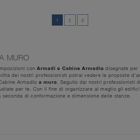
1
2
3
 A MURO
omposizioni con
Armadi e Cabine Armadio
disegnate per 
bilità dei nostri professionisti potrai vedere le proposte d'
e Cabine Armadio
a muro
. Seguito dai nostri professionisti 
diate per te. Con il fine di organizzare al meglio gli edific
edi a seconda di conformazione e dimensione delle stanze.