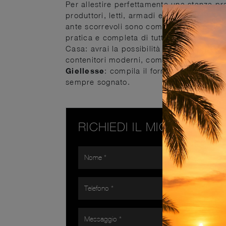
Per allestire perfettamente una stanza prat
produttori, letti, armadi e comodini di e
ante scorrevoli sono componenti irrinuncia
pratica e completa di tutto. Contattaci e 
Casa: avrai la possibilità di ultimare la 
contenitori moderni, come l'armadio in m
Giellesse
: compila il form per ricevere i
sempre sognato.
RICHIEDI IL MIGLIOR PR