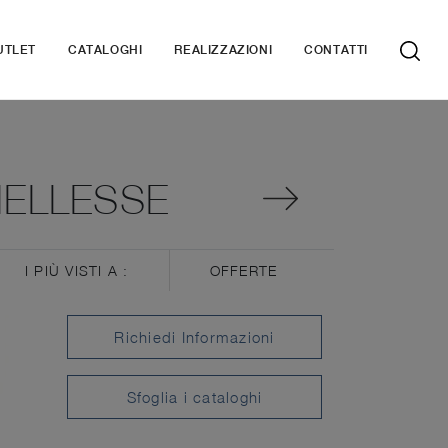
UTLET
CATALOGHI
REALIZZAZIONI
CONTATTI
IELLESSE
I PIÙ VISTI A :
OFFERTE
Richiedi Informazioni
Sfoglia i cataloghi