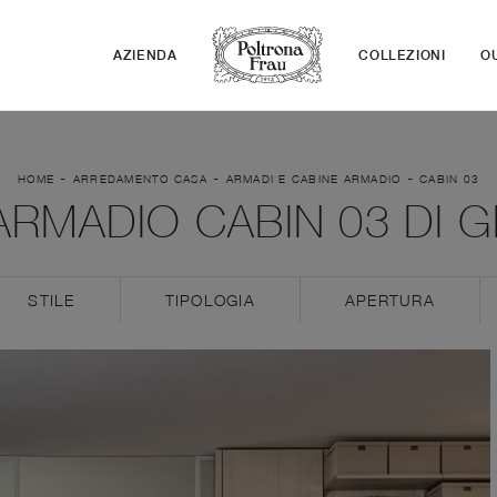
AZIENDA
COLLEZIONI
O
-
-
-
HOME
ARREDAMENTO CASA
ARMADI E CABINE ARMADIO
CABIN 03
ARMADIO CABIN 03 DI G
STILE
TIPOLOGIA
APERTURA