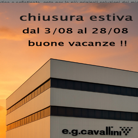
ica e sofisticata, opta per le più originali soluzioni dei mig
levata qualità. Gli Armadi e Cabine Armadio cabine armadio
bili nella camera da letto, per renderla arredata al meglio
ottieni informazioni sulla nostra collezione di Arredamento
zona notte potendo usufruire di una ampia disponibilità di
elaminico nella fotografia.
Cabina Armadio Cabin 03 di
nfo di ogni sorta e consigli per allestire la camera che hai
EZZO