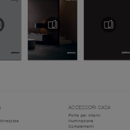
G
ACCESSORI CASA
Porte per interni
Attrezzate
Illuminazione
Complementi