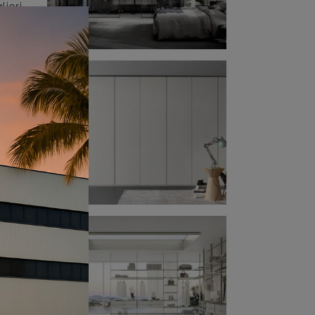
liori
 con
,