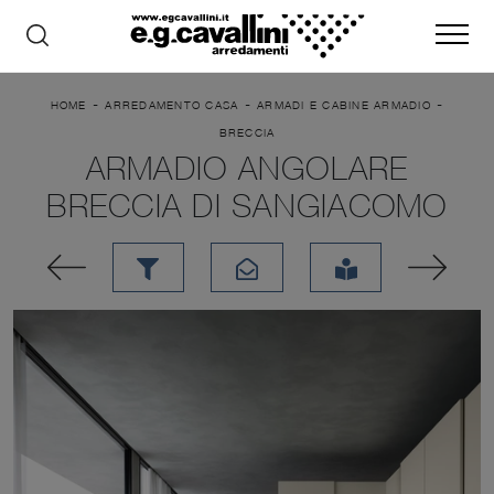
-
-
-
HOME
ARREDAMENTO CASA
ARMADI E CABINE ARMADIO
BRECCIA
ARMADIO ANGOLARE
BRECCIA DI SANGIACOMO