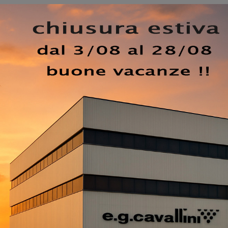
iacomo
: compila il form per info e preventivi e arreda la c
m ti attendono le più attuali proposte di Arredamento Cas
sse, dimensione e tonalità per ultimare alla perfezione un
te gradevole. Per incontrare idee nel completare l’arredo
go di mobili e complementi tra cui quest'armadiatura esclus
 essere collocato in un ambiente arredato con mobili e
zione funzionalità e stile.
EZZO