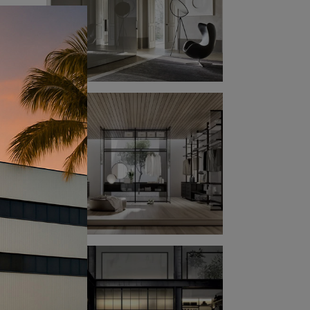
amera
a,
a
,
ivo e