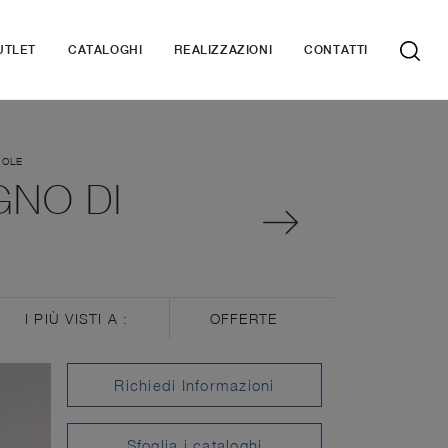
UTLET
CATALOGHI
REALIZZAZIONI
CONTATTI
VOLE
GNO DI
I PIÙ VISTI A :
OFFERTE
Richiedi Informazioni
Sfoglia i cataloghi