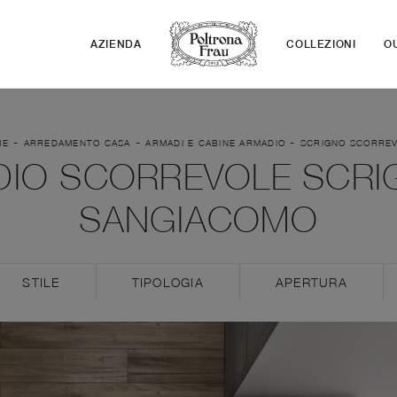
AZIENDA
COLLEZIONI
O
-
-
-
ME
ARREDAMENTO CASA
ARMADI E CABINE ARMADIO
SCRIGNO SCORRE
IO SCORREVOLE SCRI
SANGIACOMO
STILE
TIPOLOGIA
APERTURA