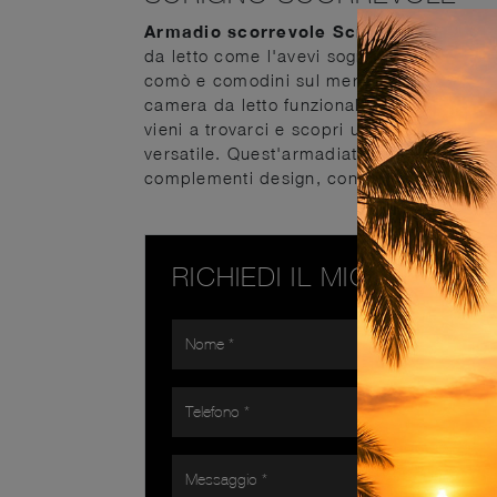
Armadio scorrevole Scrigno di Sang
da letto come l'avevi sognata. In showroo
comò e comodini sul mercato, vari per cla
camera da letto funzionale ed esteticamen
vieni a trovarci e scopri un ricco catalo
versatile. Quest'armadiatura è ideale per
complementi design, coniugando alla perfe
RICHIEDI IL MIGLIOR PR