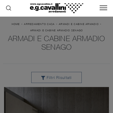
-
-
-
HOME
ARREDAMENTO CASA
ARMADI E CABINE ARMADIO
ARMADI E CABINE ARMADIO SENAGO
ARMADI E CABINE ARMADIO
SENAGO
Filtri Risultati