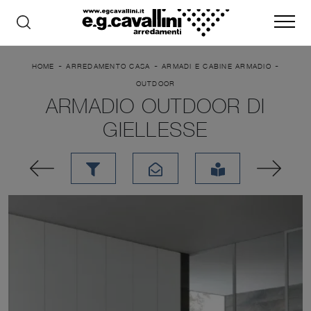
-
-
-
HOME
ARREDAMENTO CASA
ARMADI E CABINE ARMADIO
OUTDOOR
ARMADIO OUTDOOR DI
GIELLESSE