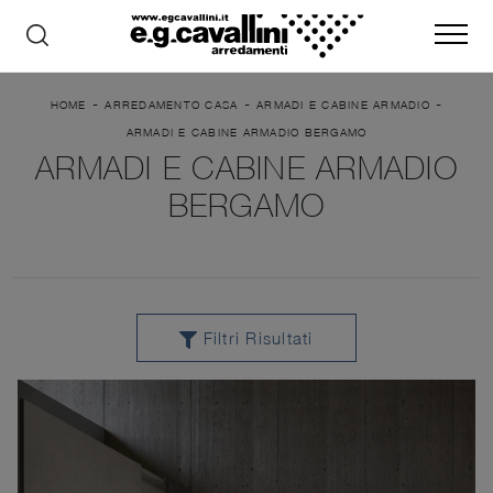
-
-
-
HOME
ARREDAMENTO CASA
ARMADI E CABINE ARMADIO
ARMADI E CABINE ARMADIO BERGAMO
ARMADI E CABINE ARMADIO
BERGAMO
Filtri Risultati