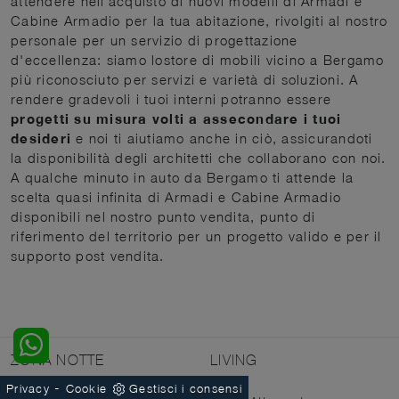
attendere nell’acquisto di nuovi modelli di Armadi e
Cabine Armadio per la tua abitazione, rivolgiti al nostro
personale per un servizio di progettazione
d'eccellenza: siamo lostore di mobili vicino a Bergamo
più riconosciuto per servizi e varietà di soluzioni. A
rendere gradevoli i tuoi interni potranno essere
progetti su misura volti a assecondare i tuoi
desideri
e noi ti aiutiamo anche in ciò, assicurandoti
la disponibilità degli architetti che collaborano con noi.
A qualche minuto in auto da Bergamo ti attende la
scelta quasi infinita di Armadi e Cabine Armadio
disponibili nel nostro punto vendita, punto di
riferimento del territorio per un progetto valido e per il
supporto post vendita.
ZONA NOTTE
LIVING
Letti
Salotti
-
Privacy
Cookie
Gestisci i consensi