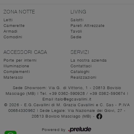
ZONA NOTTE
LIVING
Letti
Salotti
Camerette
Pareti Attrezzate
Armadi
Tavoli
Comodini
Sedie
ACCESSORI CASA
SERVIZI
Porte per interni
La nostra azienda
Illuminazione
Contattaci
Complementi
Cataloghi
Materassi
Realizzazioni
Sede Showroom: Via G. di Vittorio, 1 - 20813 Bovisio
Masciago (MB)
|
Tel. +39 0362-590928
/
+39 0362-590674
|
Email italo@egcavallini.it
© 2026 - E.G.Cavallini di M. Grazia Cavallini e C. Sas - P.IVA
00684330962 |
Sede Legale: Via Nazionale dei Giovi, 27 -
20813 Bovisio Masciago (MB)
-
Powered by