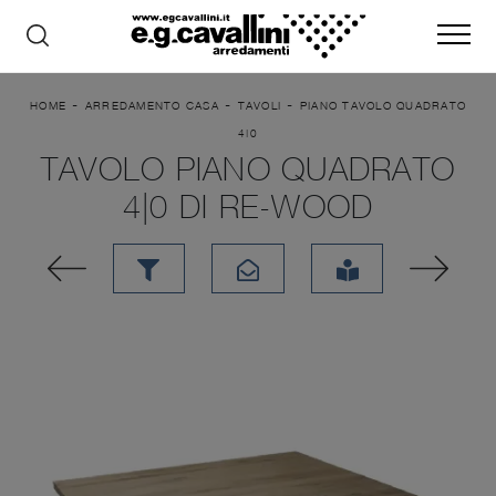
-
-
-
HOME
ARREDAMENTO CASA
TAVOLI
PIANO TAVOLO QUADRATO
4|0
TAVOLO PIANO QUADRATO
4|0 DI RE-WOOD