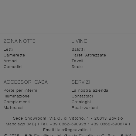
ZONA NOTTE
LIVING
Letti
Salotti
Camerette
Pareti Attrezzate
Armadi
Tavoli
Comodini
Sedie
ACCESSORI CASA
SERVIZI
Porte per interni
La nostra azienda
Illuminazione
Contattaci
Complementi
Cataloghi
Materassi
Realizzazioni
Sede Showroom: Via G. di Vittorio, 1 - 20813 Bovisio
Masciago (MB)
|
Tel. +39 0362-590928
/
+39 0362-590674
|
Email italo@egcavallini.it
© 2026 - E.G.Cavallini di M. Grazia Cavallini e C. Sas - P.IVA