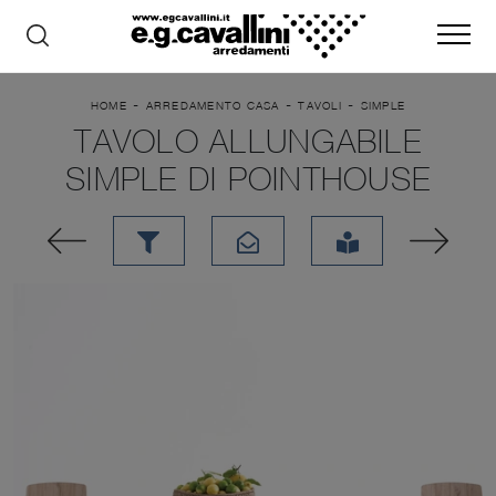
-
-
-
HOME
ARREDAMENTO CASA
TAVOLI
SIMPLE
TAVOLO ALLUNGABILE
SIMPLE DI POINTHOUSE