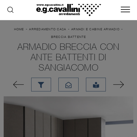
-
-
-
HOME
ARREDAMENTO CASA
ARMADI E CABINE ARMADIO
BRECCIA BATTENTE
ARMADIO BRECCIA CON
ANTE BATTENTI DI
SANGIACOMO