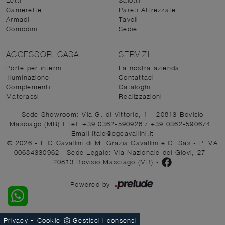
Camerette
Pareti Attrezzate
Armadi
Tavoli
Comodini
Sedie
ACCESSORI CASA
SERVIZI
Porte per interni
La nostra azienda
Illuminazione
Contattaci
Complementi
Cataloghi
Materassi
Realizzazioni
Sede Showroom: Via G. di Vittorio, 1 - 20813 Bovisio
Masciago (MB)
|
Tel. +39 0362-590928
/
+39 0362-590674
|
Email italo@egcavallini.it
© 2026 - E.G.Cavallini di M. Grazia Cavallini e C. Sas - P.IVA
00684330962 |
Sede Legale: Via Nazionale dei Giovi, 27 -
20813 Bovisio Masciago (MB)
-
Powered by
-
Privacy
Cookie
Gestisci i consensi