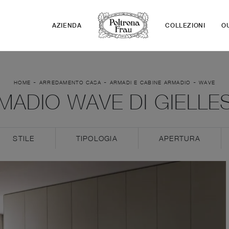
AZIENDA
COLLEZIONI
O
-
-
-
HOME
ARREDAMENTO CASA
ARMADI E CABINE ARMADIO
WAVE
MADIO WAVE DI GIELLE
STILE
TIPOLOGIA
APERTURA