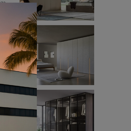
nza,
 con
r
to
mera