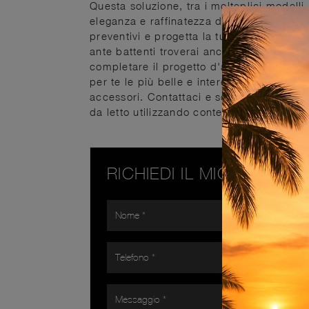
Questa soluzione, tra i molteplici modelli
eleganza e raffinatezza duraturi negli ann
preventivi e progetta la tua casa come l'
ante battenti troverai anche il modello mos
completare il progetto d'arredo in una ca
per te le più belle e interessanti soluzio
accessori. Contattaci e scopri di più su
da letto utilizzando contenitori in laccato
RICHIEDI IL MIGLIOR PR