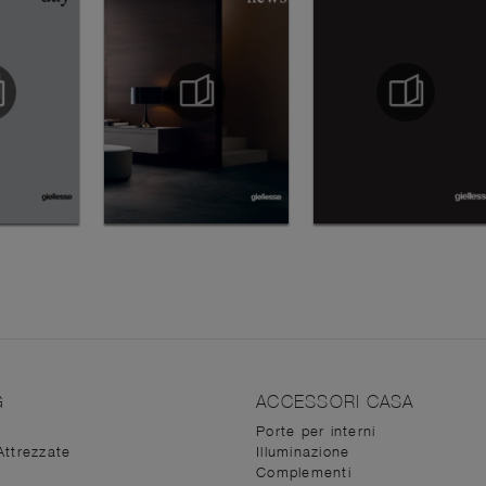
G
ACCESSORI CASA
Porte per interni
Attrezzate
Illuminazione
Complementi