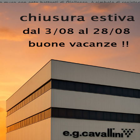
 a muro con ante battenti di Giellesse, è simbolo di resiste
i.
Armadio Wave di Giellesse
: compila il form per info e
avevi sognata. Nella nostra serie di Armadi a muro classici
trato in foto, perfetto per chi cerca praticità e design. Pe
mera da letto bella e di grande qualità, abbiamo seleziona
ni Giellesse, diverse per buon gusto, grandezza, materiale e
 un ricco catalogo di Arredamento Casa per arredare la ca
 opaco di elevata qualità.
EZZO