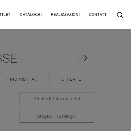
UTLET
CATALOGHI
REALIZZAZIONI
CONTATTI
SSE
I PIÙ VISTI A :
OFFERTE
Richiedi Informazioni
Sfoglia i cataloghi