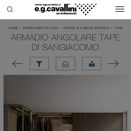
-
-
-
HOME
ARREDAMENTO CASA
ARMADI E CABINE ARMADIO
TAPE
ARMADIO ANGOLARE TAPE
DI SANGIACOMO