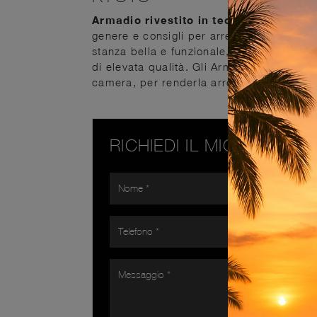
Armadio rivestito in tecnopelle Kyoto
genere e consigli per arredare la camera
stanza bella e funzionale, prediligi le più
di elevata qualità. Gli Armadi e Cabine A
camera, per renderla arredata con gusto, 
RICHIEDI IL MIGLIOR PR