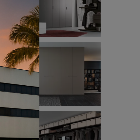
ogni
na
omò
i in