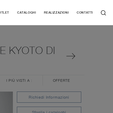
UTLET
CATALOGHI
REALIZZAZIONI
CONTATTI
E KYOTO DI
I PIÙ VISTI A :
OFFERTE
Richiedi Informazioni
Sfoglia i cataloghi