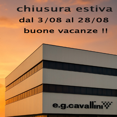
 di Tagliabue Mobili
: compila il form per ricevere info di 
 che hai sempre desiderato. Per arredare perfettamente u
 esclusive soluzioni delle migliori marche, letti, armadi e c
rmadio a muro con ante battenti sono elementi irrinunciabil
funzionale e completa di tutto.
EZZO