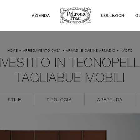
AZIENDA
COLLEZIONI
O
-
-
-
HOME
ARREDAMENTO CASA
ARMADI E CABINE ARMADIO
KYOTO
IVESTITO IN TECNOPELL
TAGLIABUE MOBILI
STILE
TIPOLOGIA
APERTURA