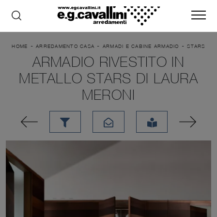
-
-
-
HOME
ARREDAMENTO CASA
ARMADI E CABINE ARMADIO
STARS
ARMADIO RIVESTITO IN
METALLO STARS DI LAURA
MERONI