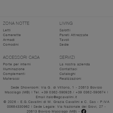
ZONA NOTTE
LIVING
Letti
Salotti
Camerette
Pareti Attrezzate
Armadi
Tavoli
Comodini
Sedie
ACCESSORI CASA
SERVIZI
Porte per interni
La nostra azienda
Illuminazione
Contattaci
Complementi
Cataloghi
Materassi
Realizzazioni
Sede Showroom: Via G. di Vittorio, 1 - 20813 Bovisio
Masciago (MB)
|
Tel. +39 0362-590928
/
+39 0362-590674
|
Email italo@egcavallini.it
© 2026 - E.G.Cavallini di M. Grazia Cavallini e C. Sas - P.IVA
00684330962 |
Sede Legale: Via Nazionale dei Giovi, 27 -
20813 Bovisio Masciago (MB)
-