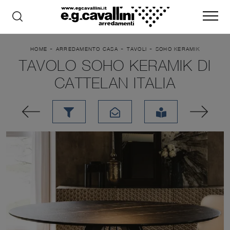
-
-
-
HOME
ARREDAMENTO CASA
TAVOLI
SOHO KERAMIK
TAVOLO SOHO KERAMIK DI
CATTELAN ITALIA