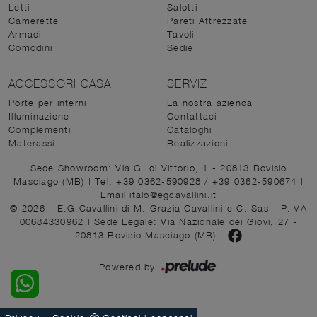
Letti
Salotti
Camerette
Pareti Attrezzate
Armadi
Tavoli
Comodini
Sedie
ACCESSORI CASA
SERVIZI
Porte per interni
La nostra azienda
Illuminazione
Contattaci
Complementi
Cataloghi
Materassi
Realizzazioni
Sede Showroom: Via G. di Vittorio, 1 - 20813 Bovisio
Masciago (MB)
|
Tel. +39 0362-590928
/
+39 0362-590674
|
Email italo@egcavallini.it
© 2026 - E.G.Cavallini di M. Grazia Cavallini e C. Sas - P.IVA
00684330962 |
Sede Legale: Via Nazionale dei Giovi, 27 -
20813 Bovisio Masciago (MB)
-
Powered by