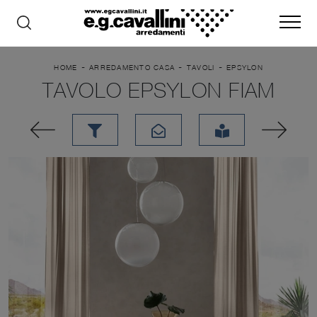
-
-
-
HOME
ARREDAMENTO CASA
TAVOLI
EPSYLON
TAVOLO EPSYLON FIAM