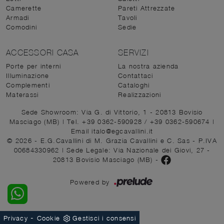
Camerette
Pareti Attrezzate
Armadi
Tavoli
Comodini
Sedie
ACCESSORI CASA
SERVIZI
Porte per interni
La nostra azienda
Illuminazione
Contattaci
Complementi
Cataloghi
Materassi
Realizzazioni
Sede Showroom: Via G. di Vittorio, 1 - 20813 Bovisio
Masciago (MB)
|
Tel. +39 0362-590928
/
+39 0362-590674
|
Email italo@egcavallini.it
© 2026 - E.G.Cavallini di M. Grazia Cavallini e C. Sas - P.IVA
00684330962 |
Sede Legale: Via Nazionale dei Giovi, 27 -
20813 Bovisio Masciago (MB)
-
Powered by
-
Privacy
Cookie
Gestisci i consensi