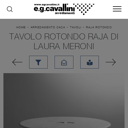
-
-
-
HOME
ARREDAMENTO CASA
TAVOLI
RAJA ROTONDO
TAVOLO ROTONDO RAJA DI
LAURA MERONI