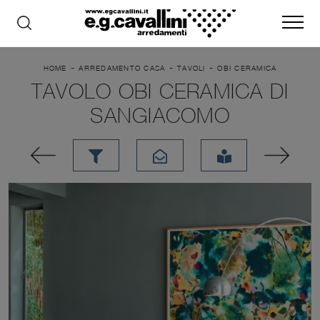
-
-
-
HOME
ARREDAMENTO CASA
TAVOLI
OBI CERAMICA
TAVOLO OBI CERAMICA DI
SANGIACOMO