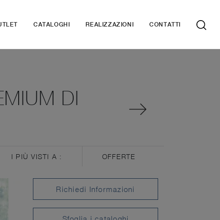
UTLET
CATALOGHI
REALIZZAZIONI
CONTATTI
MIUM DI
I PIÙ VISTI A :
OFFERTE
Richiedi Informazioni
Sfoglia i cataloghi