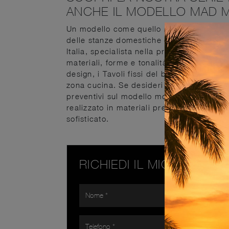
ANCHE IL MODELLO MAD M
Un modello come quello nell'immagine, in
delle stanze domestiche dedicate per ecce
Italia, specialista nella produzione di arre
materiali, forme e tonalità. Ideali per da
design, i Tavoli fissi del brand sono soluzi
zona cucina. Se desideri un tavolo da pran
preventivi sul modello mostrato in foto.
T
realizzato in materiali pregiati è caratt
sofisticato.
RICHIEDI IL MIGLIOR PR