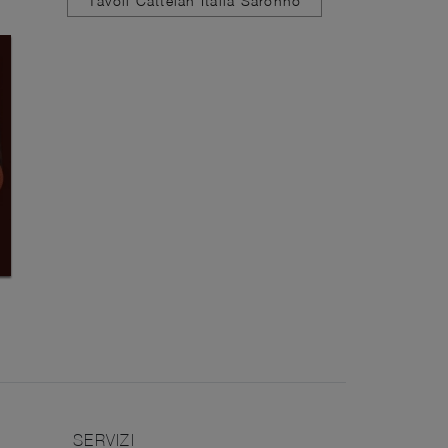
Tavoli Cattelan Italia Saronno
SERVIZI