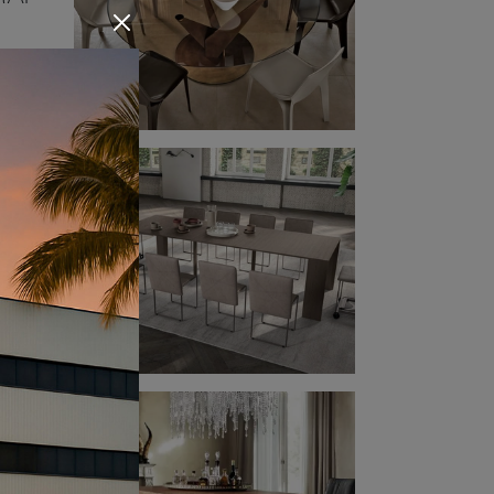
 e la
te e