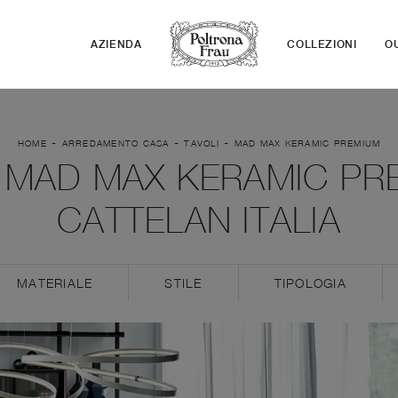
AZIENDA
COLLEZIONI
O
-
-
-
HOME
ARREDAMENTO CASA
TAVOLI
MAD MAX KERAMIC PREMIUM
 MAD MAX KERAMIC PRE
CATTELAN ITALIA
MATERIALE
STILE
TIPOLOGIA