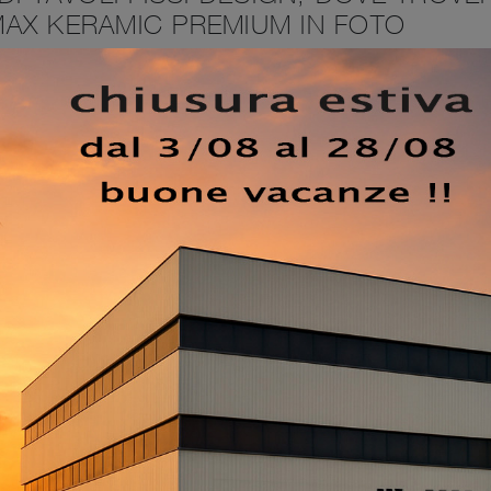
AX KERAMIC PREMIUM IN FOTO
 abbinamento alle giuste sedie, saprà completare il mood
llenza alla convivialità. Il noto e rinomato brand Cattelan
di in ceramica, ha scelto per la sua linea un'infinità di
re vita a degli abbinamenti unici con sedie e complementi
oni tra le più originali in commercio, ideali per il soggiorno
zo di alto contenuto estetico, contattaci e ricevi info e
avolo Mad Max Keramic Premium di Cattelan Italia
:
erizzato dalle forme decise del top e da un basamento elegan
EZZO