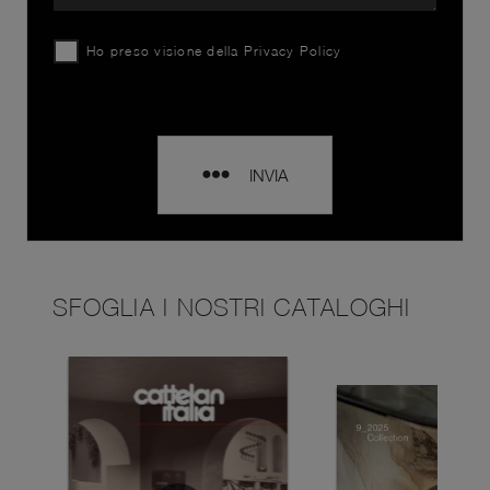
Ho preso visione della
Privacy Policy
INVIA
SFOGLIA I NOSTRI CATALOGHI