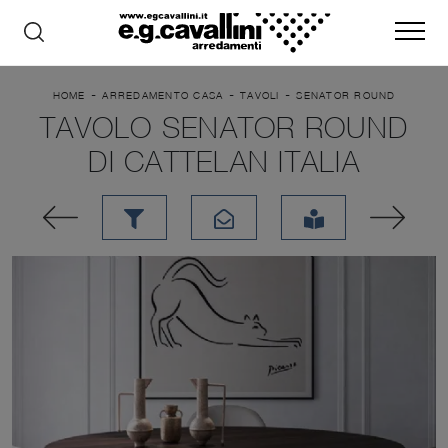
-
-
-
HOME
ARREDAMENTO CASA
TAVOLI
SENATOR ROUND
TAVOLO SENATOR ROUND
DI CATTELAN ITALIA