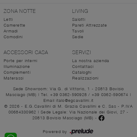
ZONA NOTTE
LIVING
Letti
Salotti
Camerette
Pareti Attrezzate
Armadi
Tavoli
Comodini
Sedie
ACCESSORI CASA
SERVIZI
Porte per interni
La nostra azienda
Illuminazione
Contattaci
Complementi
Cataloghi
Materassi
Realizzazioni
Sede Showroom: Via G. di Vittorio, 1 - 20813 Bovisio
Masciago (MB)
|
Tel. +39 0362-590928
/
+39 0362-590674
|
Email italo@egcavallini.it
© 2026 - E.G.Cavallini di M. Grazia Cavallini e C. Sas - P.IVA
00684330962 |
Sede Legale: Via Nazionale dei Giovi, 27 -
20813 Bovisio Masciago (MB)
-
Powered by