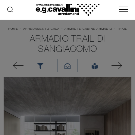
-
-
-
HOME
ARREDAMENTO CASA
ARMADI E CABINE ARMADIO
TRAIL
ARMADIO TRAIL DI
SANGIACOMO